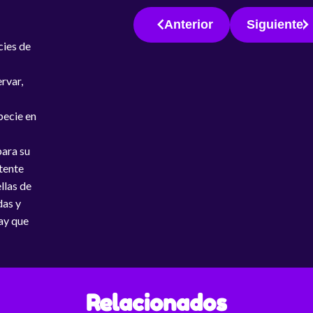
Anterior
Siguiente
cies de
ervar,
pecie en
para su
otente
llas de
das y
ay que
Relacionados