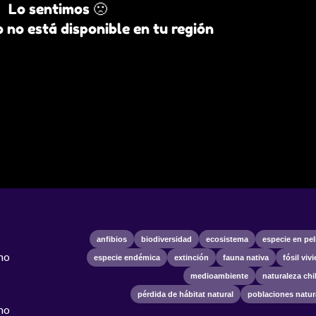
Lo sentimos 🙁
 no está disponible en tu región
anfibios
biodiversidad
ecosistema
especie en pel
omo
especie endémica
extinción
fauna nativa
fósil viv
medioambiente
naturaleza chi
pérdida de hábitat natural
poblaciones natur
omo