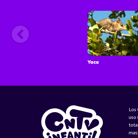
Yaca
Los 
uso 
tota
masi