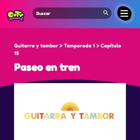
Search Button
Search
for:
Guitarra y tambor > Temporada 1 > Capítulo
15
Paseo en tren