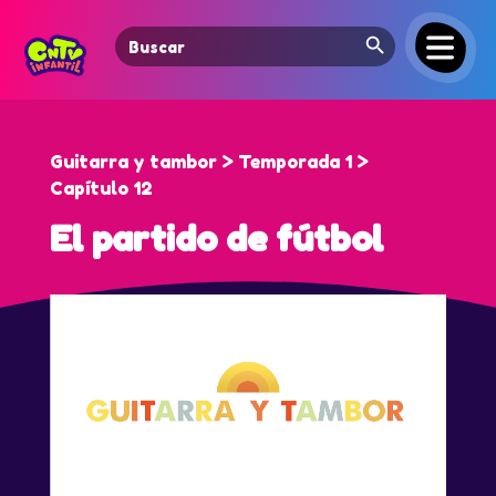
Search Button
Search
for:
Guitarra y tambor > Temporada 1 >
Capítulo 12
El partido de fútbol