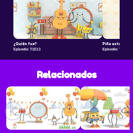
¿Quién fue?
Piña extraña a 
Episodio: T1E13
Episodio: T1E14
Relacionados