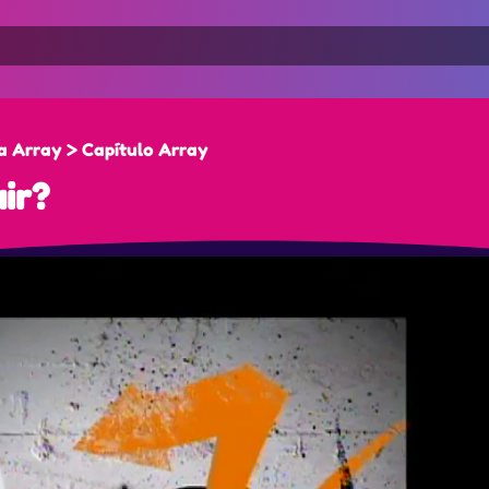
 Array > Capítulo Array
ir?