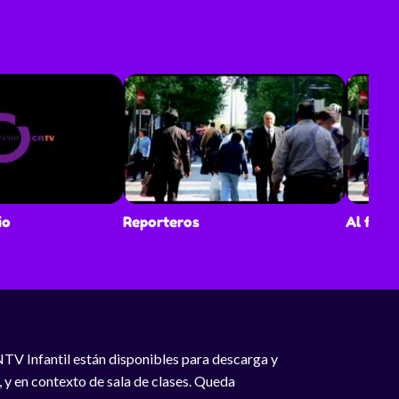
io
Reporteros
Al fin 
NTV Infantil están disponibles para descarga y
, y en contexto de sala de clases. Queda