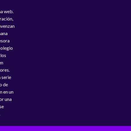
na web.
ración,
onvenzan
mana
esora
colegio
 los
en
ores.
 serie
po de
n en un
or una
 se
.