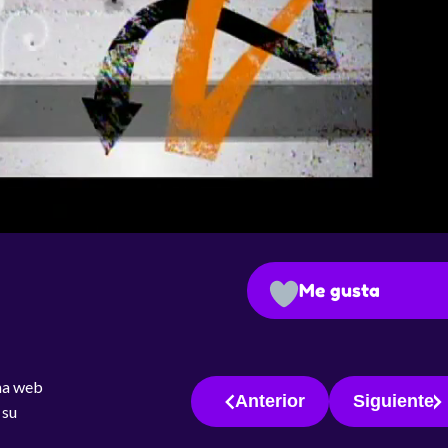
Me gusta
ina web
Anterior
Siguiente
 su