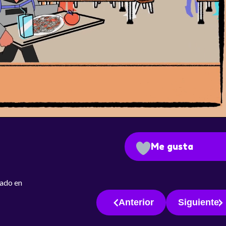
Me gusta
iado en
Anterior
Siguiente