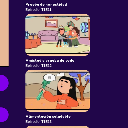
Prueba de honestidad
Episodio: T1E11
Amistad a prueba de todo
Episodio: T1E12
Alimentación saludable
Episodio: T1E13