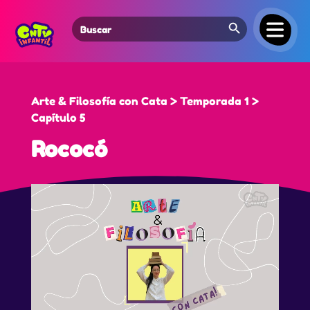
Search Button
Search
for:
Arte & Filosofía con Cata > Temporada 1 >
Capítulo 5
Rococó