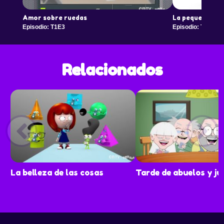
Amor sobre ruedas
La pequeña gig
Episodio: T1E3
Episodio: T1E4
Relacionados
La belleza de las cosas
Tarde de abuelos y ju