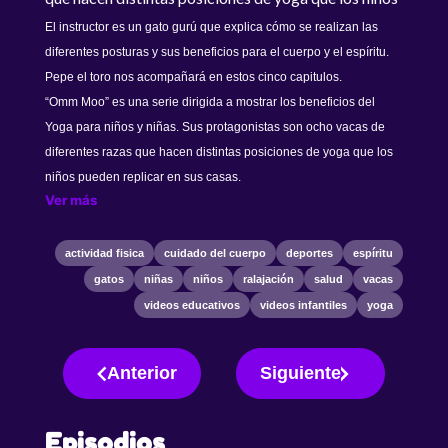
pueden replicar en sus casas.
El instructor es un gato gurú que explica cómo se realizan las
diferentes posturas y sus beneficios para el cuerpo y el espíritu.
Pepe el toro nos acompañará en estos cinco capitulos.
“Omm Moo” es una serie dirigida a mostrar los beneficios del
Yoga para niños y niñas. Sus protagonistas son ocho vacas de
diferentes razas que hacen distintas posiciones de yoga que los
niños pueden replicar en sus casas.
Ver más
actividad fisica
cuidado del cuerpo
deportes
espíritu
gatos
niñas
niños
ralajación
salud
vacas
videos educativos
videos infantiles
yoga
Anterior
Siguiente
Episodios