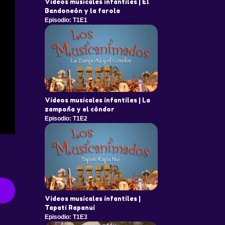
Videos musicales infantiles | El
Bandoneón y la farola
Episodio: T1E1
Videos musicales infantiles | La
zampoña y el cóndor
Episodio: T1E2
Videos musicales infantiles |
Tapati Rapanui
Episodio: T1E3