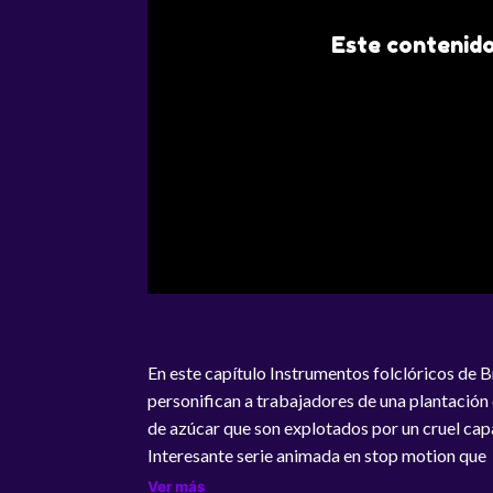
Este contenido
En este capítulo Instrumentos folclóricos de B
personifican a trabajadores de una plantación
de azúcar que son explotados por un cruel cap
Interesante serie animada en stop motion que
presenta a los niños los orígenes de tradiciona
Ver más