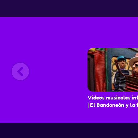
populares melodías latinoamericanas, describ
ambiente natural e histórico que llevaron a mú
artistas a interpretar cada estilo musical. En e
capítulo Instrumentos folclóricos de Brasil
personifican a trabajadores de una plantación
de azúcar que son explotados por un cruel cap
Cansados de esta situación los instrumentos s
rebelan asumiendo el liderazgo el Berimbao, 
decide entrenar a su gente con la Capoeira, un 
marcial que combina facetas de música, deport
como expresión corporal. De esta manera med
práctica de la capoeira disimulan el hecho de 
entrenan para pelear y enfrentar al capataz qu
Videos musicales in
| El Bandoneón y la 
mantiene esclavizados.