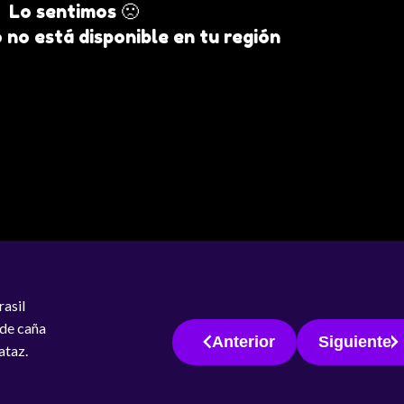
Lo sentimos 🙁
 no está disponible en tu región
rasil
 de caña
Anterior
Siguiente
ataz.
les y