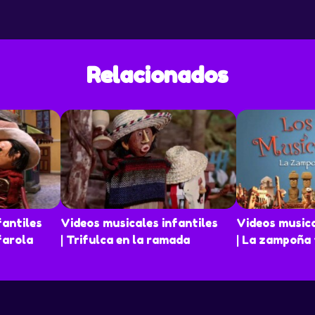
iendo el
sicos y
ste
Relacionados
 de caña
ataz.
e
quién
arte
e, así
iante la
que se
e los
fantiles
Videos musicales infantiles
Videos musica
farola
| Trifulca en la ramada
| La zampoña 