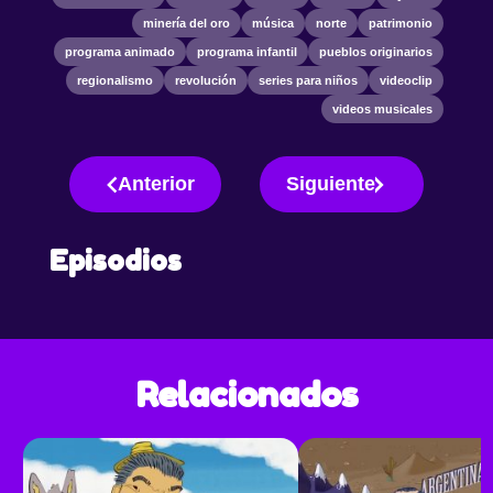
minería del oro
música
norte
patrimonio
programa animado
programa infantil
pueblos originarios
regionalismo
revolución
series para niños
videoclip
videos musicales
Anterior
Siguiente
Episodios
Relacionados