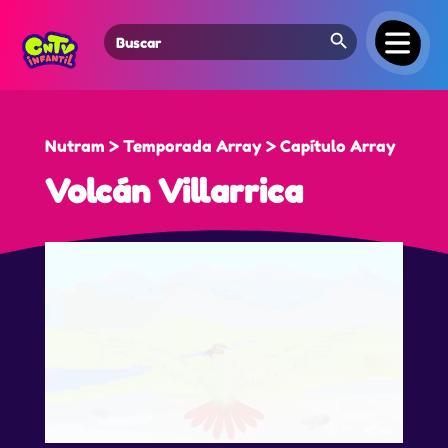
Search Button
Search
for:
Nutram > Temporada Array > Capítulo Array
Volcán Villarrica