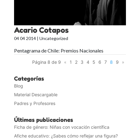
Acario Cotapos
04 04 2014
| Uncategorized
Pentagrama de Chile: Premios Nacionales
Página 8 de 9
«
1
2
3
4
5
6
7
8
9
»
Categorías
Blog
Material Descargable
Padres y Profesores
Últimas publicaciones
Ficha de género: Niñas con vocación científica
Afiche educativo: ¿Sabes cómo reflejar una figura?