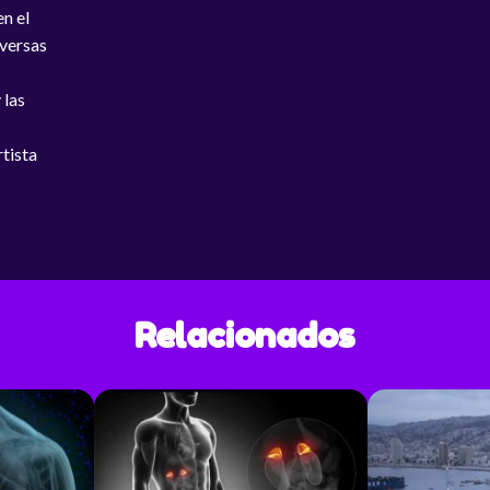
n el
tista
iversas
 las
tista
Relacionados