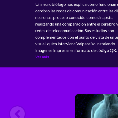
redes de telecomunicación. Sus estudios son
Un neurobiólogo nos explica cómo funcionan e
complementados con el punto de vista de un ar
cerebro las redes de comunicación entre las d
visual, quien interviene Valparaíso instalando
neuronas, proceso conocido como sinapsis,
imágenes impresas en formato de código QR.
realizando una comparación entre el cerebro y
redes de telecomunicación. Sus estudios son
complementados con el punto de vista de un ar
visual, quien interviene Valparaíso instalando
imágenes impresas en formato de código QR.
Ver más