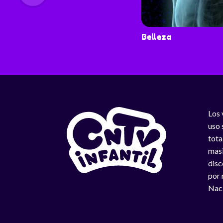
Belleza
Los 
uso 
tota
masi
disc
por 
Naci