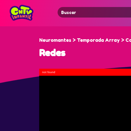
Search
for:
Neuromantes > Temporada Array > Ca
Redes
not found