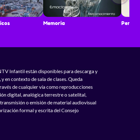
icos
Memoria
Percep
NTV Infantil están disponibles para descarga y
, y en contexto de sala de clases. Queda
 través de cualquier vía como reproducciones
n digital, analógica terrestre o satelital,
 transmisión o emisión de material audiovisual
rización formal y escrita del Consejo