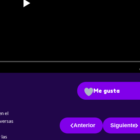
Me gusta
n el
iversas
Anterior
Siguiente
 las