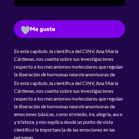
Me gusta
En este capítulo, la científica del CINV, Ana María
Cárdenas, nos cuenta sobre sus investigaciones
respecto a los mecanismos moleculares que regulan
la liberación de hormonas neurotransmisoras de
emociones básicas, como el miedo, ira, alegría, asco
En este capítulo, la científica del CINV, Ana María
y tristeza, y nos explica desde un punto de vista
Cárdenas, nos cuenta sobre sus investigaciones
científico la importancia de las emociones en las
respecto a los mecanismos moleculares que regulan
personas.
la liberación de hormonas neurotransmisoras de
emociones básicas, como el miedo, ira, alegría, asco
y tristeza, y nos explica desde un punto de vista
científico la importancia de las emociones en las
personas.