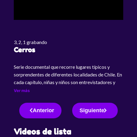
3, 2, 1 grabando
Cerros
Serie documental que recorre lugares típicos y
sorprendentes de diferentes localidades de Chile. En
cada capítulo, niñas y niños son entrevistadores y
protagonistas de cada aventura, relatan las
Ver más
características de cada lugar y nos presentan los
patrimonios culturales de diferentes regiones del
Anterior
Siguiente
país.
Videos de lista