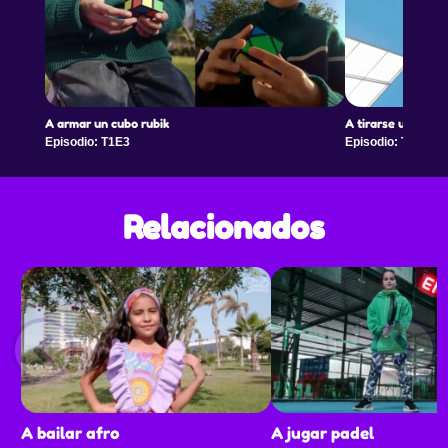
A armar un cubo rubik
A tirarse un pique
Episodio: T1E3
Episodio: T1E4
Relacionados
A bailar afro
A jugar padel