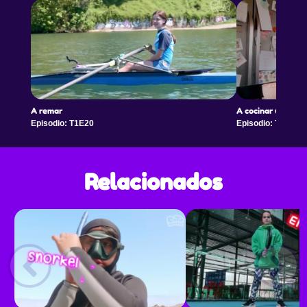
A remar
A cocinar un post
Episodio: T1E20
Episodio: T1E21
Relacionados