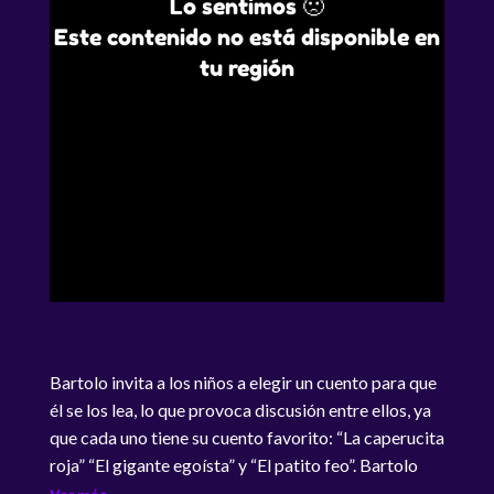
Lo sentimos 🙁
Este contenido no está disponible en
tu región
Bartolo invita a los niños a elegir un cuento para que
él se los lea, lo que provoca discusión entre ellos, ya
que cada uno tiene su cuento favorito: “La caperucita
roja” “El gigante egoísta” y “El patito feo”. Bartolo
invita a los niños a elegir un cuento para que él se los