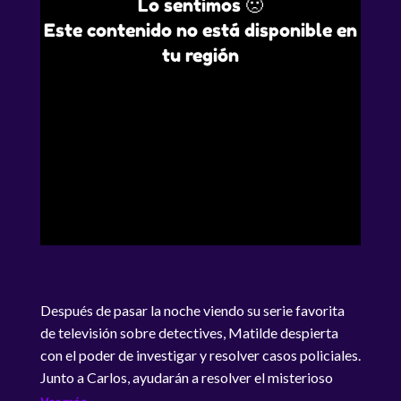
Lo sentimos 🙁
Este contenido no está disponible en
tu región
Después de pasar la noche viendo su serie favorita
de televisión sobre detectives, Matilde despierta
con el poder de investigar y resolver casos policiales.
Junto a Carlos, ayudarán a resolver el misterioso
caso de la desaparición de Mortimer. Después de