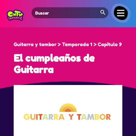
Search Button
Search
for:
Guitarra y tambor > Temporada 1 > Capítulo 9
El cumpleaños de
Guitarra