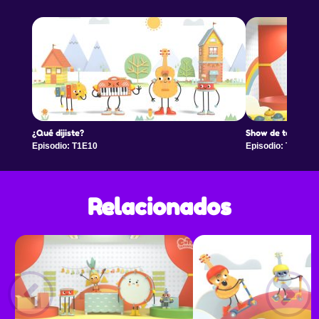
¿Qué dijiste?
Show de talentos
Episodio: T1E10
Episodio: T1E11
Relacionados