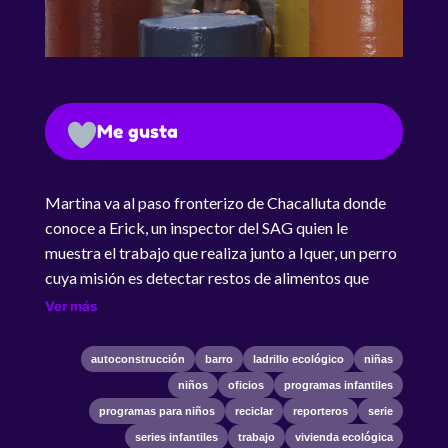
Me gusta
Martina va al paso fronterizo de Chacalluta donde
conoce a Erick, un inspector del SAG quien le
muestra el trabajo que realiza junto a Iquer, un perro
cuya misión es detectar restos de alimentos que
pueden haber en los equipajes de quienes traspasan
Ver más
la frontera hacia Chile. Martina va al paso fronterizo
de Chacalluta donde conoce a Erick, un inspector del
autoconstrucción
barro
ladrillo ecológico
niñas
SAG quien le muestra el trabajo que realiza junto a
niños
oficios
programas infantiles
Iquer, un perro cuya misión es detectar restos de
programas para niños
reciclar
reporteros
serie
alimentos que pueden haber en los equipajes de
series infantiles
trabajo
vivienda ecológica