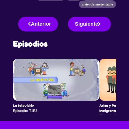
cada trabajo.
vivienda sustentable
Anterior
Siguiente
Episodios
La televisión
Arica y Parinacota
Inmigrantes Afro
Episodio: T1E3
Episodio: T1E4