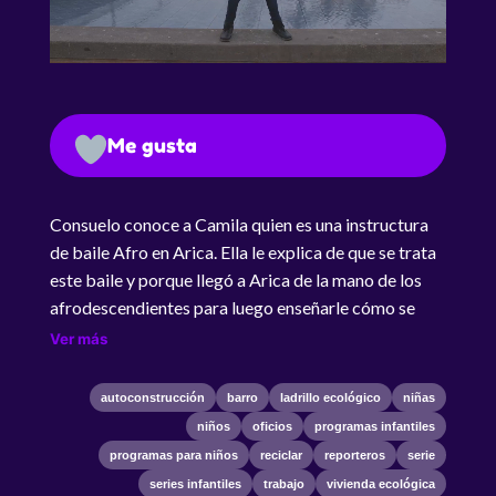
Me gusta
Consuelo conoce a Camila quien es una instructura
de baile Afro en Arica. Ella le explica de que se trata
este baile y porque llegó a Arica de la mano de los
afrodescendientes para luego enseñarle cómo se
baila. Producción regional de 2018, que rescata los
Ver más
oficios particulares y típicos de cada región,
presentados por un niño o niña que habita en dicho
autoconstrucción
barro
ladrillo ecológico
niñas
lugar. De forma entretenida, el programa busca que
niños
oficios
programas infantiles
los pequeños aprendan lo más relevantes de estos
programas para niños
reciclar
reporteros
serie
oficios y que puedan experimentar lo más valioso de
series infantiles
trabajo
vivienda ecológica