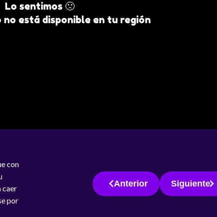
Lo sentimos 🙁
 no está disponible en tu región
ue con
u
Anterior
Siguiente
n caer
se por
enas