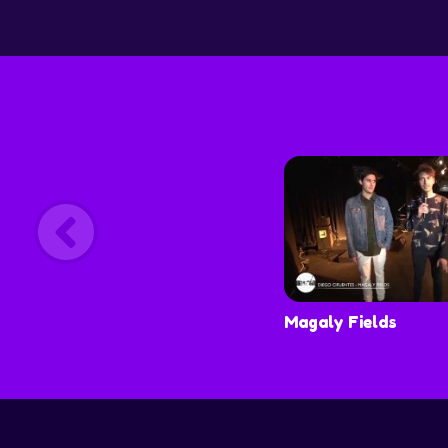
melodías como enganche instantáneo.
Magaly Fields