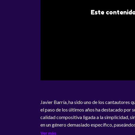
Este contenido
Javier Barría, ha sido uno de los cantautores q
el paso de los últimos años ha destacado por s
calidad compositiva ligada a la simplicidad, si
en un género demasiado específico, paseándo
momentos low fi, folk, rock; mezclado con bu
Ver más