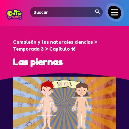
Search Button
Search
for:
Camaleón y las naturales ciencias >
Temporada 3 > Capítulo 16
Las piernas