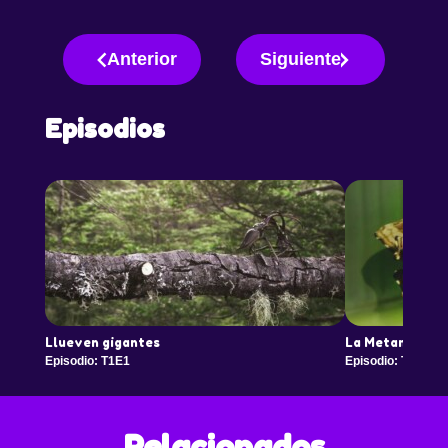
Anterior
Siguiente
Episodios
Llueven gigantes
La Metamor…q
Episodio: T1E1
Episodio: T1E2
Relacionados