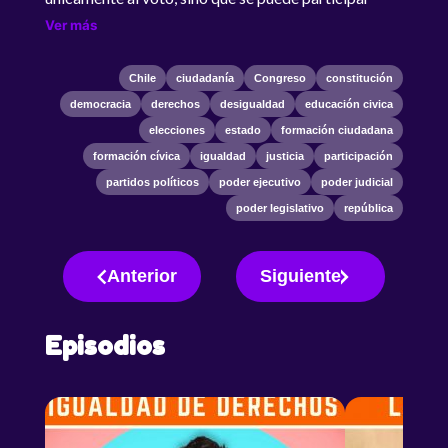
junto a otros en los más variados ámbitos de la
Ver más
sociedad. Trifulco se apresta a descansar luego de
haber participado en las elecciones, pero Amadora
Chile
ciudadanía
Congreso
constitución
le hará ver que la participación ciudadana no se
democracia
derechos
desigualdad
educación civica
limita únicamente al voto, sino que se puede
elecciones
estado
formación ciudadana
participar junto a otros en los más variados ámbitos
formación cívica
igualdad
justicia
participación
de la sociedad.
partidos políticos
poder ejecutivo
poder judicial
poder legislativo
república
Anterior
Siguiente
Episodios