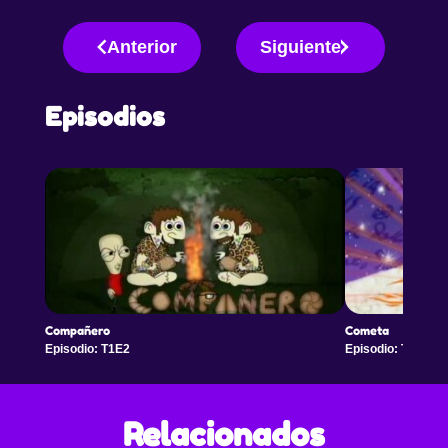
era falso. Finalmente Filipo libera a su amigo de la
cárcel y como muestra de su amistad y
Anterior
Siguiente
arrepentimiento le entrega de regalo el tan
disputado anillo.
Episodios
Compañero
Cometa
Episodio: T1E2
Episodio: T1E22
Relacionados