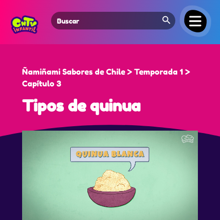
Search Button
Search
for:
Ñamiñami Sabores de Chile > Temporada 1 >
Capítulo 3
Tipos de quinua