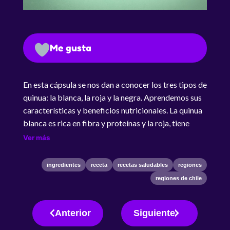
Me gusta
En esta cápsula se nos dan a conocer los tres tipos de
quinua: la blanca, la roja y la negra. Aprendemos sus
características y beneficios nutricionales. La quinua
blanca es rica en fibra y proteínas y la roja, tiene
menos grasa que la blanca pero más calorías.
Ver más
ingredientes
receta
recetas saludables
regiones
regiones de chile
Anterior
Siguiente