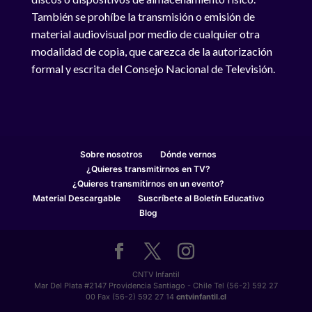
También se prohíbe la transmisión o emisión de
material audiovisual por medio de cualquier otra
modalidad de copia, que carezca de la autorización
formal y escrita del Consejo Nacional de Televisión.
Sobre nosotros
Dónde vernos
¿Quieres transmitirnos en TV?
¿Quieres transmitirnos en un evento?
Material Descargable
Suscríbete al Boletín Educativo
Blog
CNTV Infantil
Mar Del Plata #2147 Providencia Santiago - Chile Tel (56-2) 592 27
00 Fax (56-2) 592 27 14
cntvinfantil.cl