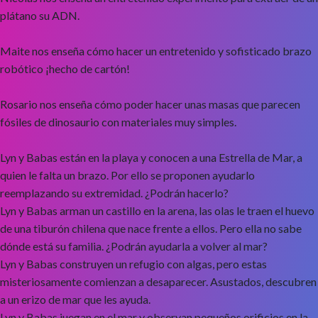
plátano su ADN.
Maite nos enseña cómo hacer un entretenido y sofisticado brazo
robótico ¡hecho de cartón!
Rosario nos enseña cómo poder hacer unas masas que parecen
fósiles de dinosaurio con materiales muy simples.
Lyn y Babas están en la playa y conocen a una Estrella de Mar, a
quien le falta un brazo. Por ello se proponen ayudarlo
reemplazando su extremidad. ¿Podrán hacerlo?
Lyn y Babas arman un castillo en la arena, las olas le traen el huevo
de una tiburón chilena que nace frente a ellos. Pero ella no sabe
dónde está su familia. ¿Podrán ayudarla a volver al mar?
Lyn y Babas construyen un refugio con algas, pero estas
misteriosamente comienzan a desaparecer. Asustados, descubren
a un erizo de mar que les ayuda.
Lyn y Babas juegan en el mar y observan pequeños orificios en la