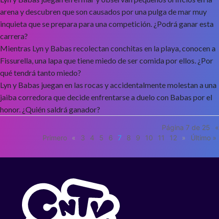
arena y descubren que son causados por una pulga de mar muy
inquieta que se prepara para una competición. ¿Podrá ganar esta
carrera?
Mientras Lyn y Babas recolectan conchitas en la playa, conocen a
Fissurella, una lapa que tiene miedo de ser comida por ellos. ¿Por
qué tendrá tanto miedo?
Lyn y Babas juegan en las rocas y accidentalmente molestan a una
jaiba corredora que decide enfrentarse a duelo con Babas por el
honor. ¿Quién saldrá ganador?
Página 7 de 25
«
Primero
«
3
4
5
6
7
8
9
10
11
12
»
Último »