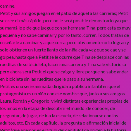
camine.
Petit y sus amigos juegan en el patio de aquel a las carreras; Petit
se cree el más rápido, pero no le será posible demostrarlo ya que
su mamá le pide que juegue con su hermana Tina, pero esta es muy
pequeña y no sabe caminar y, por lo tanto, correr. Todos tratan de
enseñarle a caminar y a que corra, pero obviamente no lo logran y
solo obtienen un fuerte llanto de la niña cada vez que se cae y se
golpea, hasta que a Petit se le ocurre que Tina se desplace con las
rueditas de su bicicleta; hacen una carrera y Tina sale victoriosa
pero ahora será Petit el que se caiga y llore porque no sabe andar
en bicicleta sin las rueditas que le paso a su hermana.
Petit es una serie animada dirigida a público infantil en que el
protagonista es un niño con ese nombre que, junto a sus amigos
Laura, Román y Gregorio, vivirá distintas experiencias propias de
los niños en la etapa de descubrir el mundo, de conocer, de
preguntar, de jugar, de ir a la escuela, de relacionarse con los
adultos, etc. En cada capítulo, la pregunta o afirmación inicial de
Petit (que además es el título del capítulo) da origen a la historia