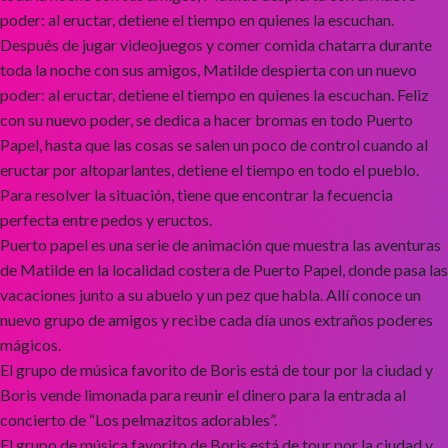
poder: al eructar, detiene el tiempo en quienes la escuchan.
Después de jugar videojuegos y comer comida chatarra durante
toda la noche con sus amigos, Matilde despierta con un nuevo
poder: al eructar, detiene el tiempo en quienes la escuchan. Feliz
con su nuevo poder, se dedica a hacer bromas en todo Puerto
Papel, hasta que las cosas se salen un poco de control cuando al
eructar por altoparlantes, detiene el tiempo en todo el pueblo.
Para resolver la situación, tiene que encontrar la fecuencia
perfecta entre pedos y eructos.
Puerto papel es una serie de animación que muestra las aventuras
de Matilde en la localidad costera de Puerto Papel, donde pasa las
vacaciones junto a su abuelo y un pez que habla. Allí conoce un
nuevo grupo de amigos y recibe cada día unos extraños poderes
mágicos.
El grupo de música favorito de Boris está de tour por la ciudad y
Boris vende limonada para reunir el dinero para la entrada al
concierto de “Los pelmazitos adorables”.
El grupo de música favorito de Boris está de tour por la ciudad y