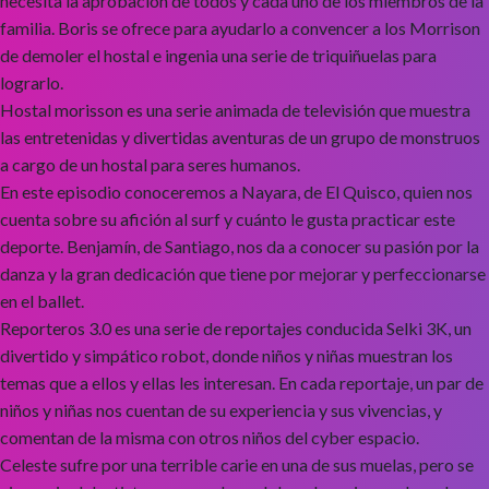
necesita la aprobacion de todos y cada uno de los miembros de la
familia. Boris se ofrece para ayudarlo a convencer a los Morrison
de demoler el hostal e ingenia una serie de triquiñuelas para
lograrlo.
Hostal morisson es una serie animada de televisión que muestra
las entretenidas y divertidas aventuras de un grupo de monstruos
a cargo de un hostal para seres humanos.
En este episodio conoceremos a Nayara, de El Quisco, quien nos
cuenta sobre su afición al surf y cuánto le gusta practicar este
deporte. Benjamín, de Santiago, nos da a conocer su pasión por la
danza y la gran dedicación que tiene por mejorar y perfeccionarse
en el ballet.
Reporteros 3.0 es una serie de reportajes conducida Selki 3K, un
divertido y simpático robot, donde niños y niñas muestran los
temas que a ellos y ellas les interesan. En cada reportaje, un par de
niños y niñas nos cuentan de su experiencia y sus vivencias, y
comentan de la misma con otros niños del cyber espacio.
Celeste sufre por una terrible carie en una de sus muelas, pero se