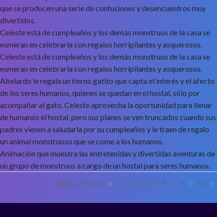
que se producen una serie de confusiones y desencuentros muy
divertidos.
Celeste está de cumpleaños y los demás monstruos de la casa se
esmeran en celebrarla con regalos horripilantes y asquerosos.
Celeste está de cumpleaños y los demás monstruos de la casa se
esmeran en celebrarla con regalos horripilantes y asquerosos.
Abelardo le regala un tierno gatito que capta el interés y el afecto
de los seres humanos, quienes se quedan en el hostal, sólo por
acompañar al gato. Celeste aprovecha la oportunidad para llenar
de humanos el hostal, pero sus planes se ven truncados cuando sus
padres vienen a saludarla por su cumpleaños y le traen de regalo
un animal monstruoso que se come a los humanos.
Animación que muestra las entretenidas y divertidas aventuras de
un grupo de monstruos a cargo de un hostal para seres humanos.
Página 9 de 10
«
1
2
3
4
5
6
7
8
9
10
»