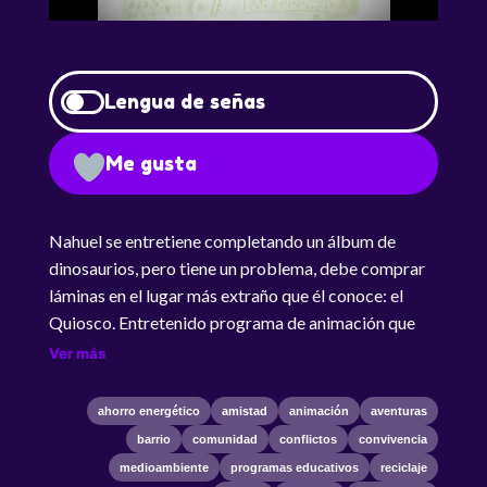
Lengua de señas
Me gusta
Nahuel se entretiene completando un álbum de
dinosaurios, pero tiene un problema, debe comprar
láminas en el lugar más extraño que él conoce: el
Quiosco. Entretenido programa de animación que
muestra las aventuras de dos niños muy amigos,
Ver más
Nahuel y Lily. Diariamente los pequeños juegan y
viven atractivas aventuras en su barrio, donde
ahorro energético
amistad
animación
aventuras
descubren peculiares personajes, actividades y
barrio
comunidad
conflictos
convivencia
cosas muy entretenidas del mundo que los rodea. En
medioambiente
programas educativos
reciclaje
esta oportunidad Nahuel se entretiene completando