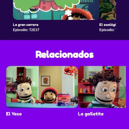
La gran carrera
El zoológico
Episodio: T2E37
Episodio: T2E38
Relacionados
El Yeso
La galletita