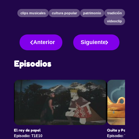
clips musicales
cultura popular
patrimonio
tradición
videoclip
Anterior
Siguiente
Episodios
El rey de papel
Quita y Pon – Con
Episodio: T1E10
Episodio: T1E11