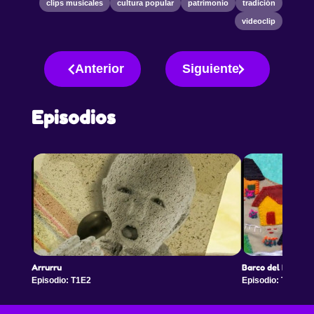
clips musicales
cultura popular
patrimonio
tradición
videoclip
Anterior
Siguiente
Episodios
Arrurru
Barco del Puerto
Episodio: T1E2
Episodio: T1E3