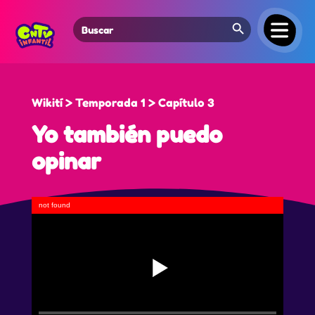
Search Button
Search
for:
Wikití > Temporada 1 > Capítulo 3
Yo también puedo
opinar
not found