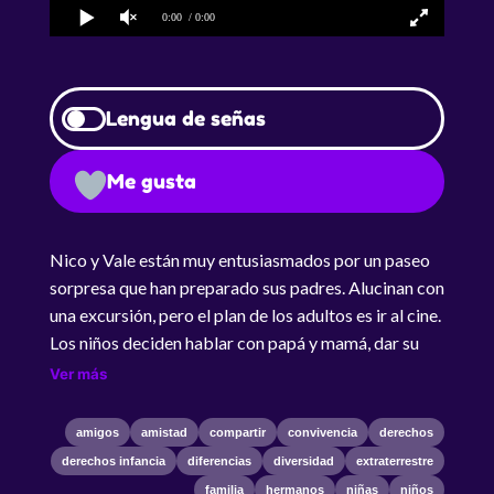
0:00
/ 0:00
Lengua de señas
Me gusta
Nico y Vale están muy entusiasmados por un paseo
sorpresa que han preparado sus padres. Alucinan con
una excursión, pero el plan de los adultos es ir al cine.
Los niños deciden hablar con papá y mamá, dar su
opinión y juntos decidir dónde ir. Nico y Vale están
Ver más
muy entusiasmados por un paseo sorpresa que han
preparado sus padres. Alucinan con una excursión,
amigos
amistad
compartir
convivencia
derechos
pero el plan de los adultos es ir al cine. Los niños
derechos infancia
diferencias
diversidad
extraterrestre
deciden hablar con papá y mamá, dar su opinión y
familia
hermanos
niñas
niños