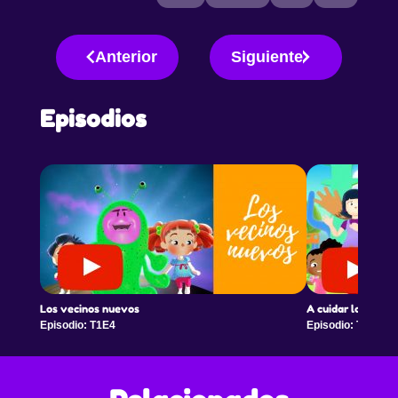
juntos decidir dónde ir. Wikití es una serie de
animación que nos muestra las aventuras de dos
hermanos (Vale y Nico) que son visitados por Wikiti,
Anterior
Siguiente
un ser fantástico que de forma entretenida y casi por
casualidad les ayuda a resolver sus conflictos.
Episodios
Los vecinos nuevos
A cuidar la plaza!
Episodio: T1E4
Episodio: T1E5