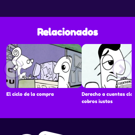
Relacionados
El ciclo de la compra
Derecho a cuentas cla
cobros justos