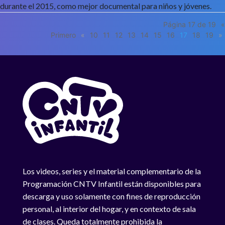
durante el 2015, como mejor documental para niños y jóvenes.
Página 17 de 19
«
Primero
«
10
11
12
13
14
15
16
17
18
19
»
Los videos, series y el material complementario de la
Programación CNTV Infantil están disponibles para
descarga y uso solamente con fines de reproducción
personal, al interior del hogar, y en contexto de sala
de clases. Queda totalmente prohibida la