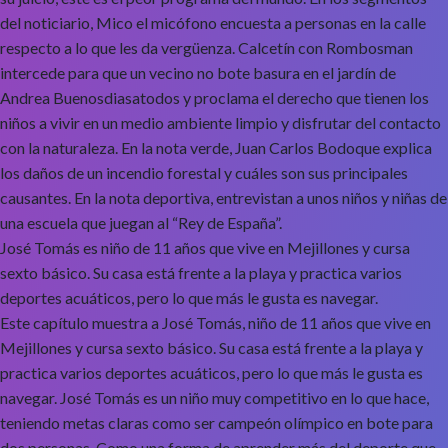
del noticiario, Mico el micófono encuesta a personas en la calle
respecto a lo que les da vergüenza. Calcetín con Rombosman
intercede para que un vecino no bote basura en el jardín de
Andrea Buenosdiasatodos y proclama el derecho que tienen los
niños a vivir en un medio ambiente limpio y disfrutar del contacto
con la naturaleza. En la nota verde, Juan Carlos Bodoque explica
los daños de un incendio forestal y cuáles son sus principales
causantes. En la nota deportiva, entrevistan a unos niños y niñas de
una escuela que juegan al “Rey de España”.
José Tomás es niño de 11 años que vive en Mejillones y cursa
sexto básico. Su casa está frente a la playa y practica varios
deportes acuáticos, pero lo que más le gusta es navegar.
Este capítulo muestra a José Tomás, niño de 11 años que vive en
Mejillones y cursa sexto básico. Su casa está frente a la playa y
practica varios deportes acuáticos, pero lo que más le gusta es
navegar. José Tomás es un niño muy competitivo en lo que hace,
teniendo metas claras como ser campeón olímpico en bote para
dos personas. Como una forma de aprender más del deporte que