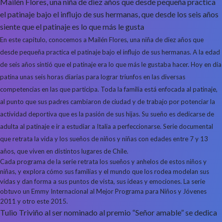
Mailén Flores, una niña de diez años que desde pequeña practica
el patinaje bajo el influjo de sus hermanas, que desde los seis años
siente que el patinaje es lo que más le gusta
En este capítulo, conocemos a Mailén Flores, una niña de diez años que
desde pequeña practica el patinaje bajo el influjo de sus hermanas. A la edad
de seis años sintió que el patinaje era lo que más le gustaba hacer. Hoy en día
patina unas seis horas diarias para lograr triunfos en las diversas
competencias en las que participa. Toda la familia está enfocada al patinaje,
al punto que sus padres cambiaron de ciudad y de trabajo por potenciar la
actividad deportiva que es la pasión de sus hijas. Su sueño es dedicarse de
adulta al patinaje e ir a estudiar a Italia a perfeccionarse. Serie documental
que retrata la vida y los sueños de niños y niñas con edades entre 7 y 13
años, que viven en distintos lugares de Chile.
Cada programa de la serie retrata los sueños y anhelos de estos niños y
niñas, y explora cómo sus familias y el mundo que los rodea modelan sus
vidas y dan forma a sus puntos de vista, sus ideas y emociones. La serie
obtuvo un Emmy Internacional al Mejor Programa para Niños y Jóvenes
2011 y otro este 2015.
Tulio Triviño al ser nominado al premio “Señor amable” se dedica