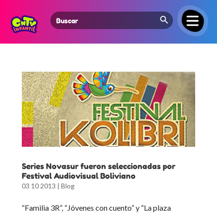
Search Button
Search
for:
Series Novasur fueron seleccionadas por
Festival Audiovisual Boliviano
03 10 2013
|
Blog
“Familia 3R”, “Jóvenes con cuento”
y
“La plaza